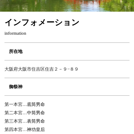
インフォメーション
information
所在地
大阪府大阪市住吉区住吉２－９−８９
御祭神
第一本宮…
底筒男命
第二本宮…
中筒男命
第三本宮…
表筒男命
第四本宮…
神功皇后